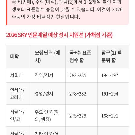
국어(언매), 수학(미적), 과탐(2)에서 1~2개씩 틀린 이과
생보다 표준점수 총점이 낮을 수 있습니다. 이것이 2026
수능의 가장 비극적인 현실입니다.
2026 SKY 인문계열 예상 정시 지원선 (가채점 기준)
모집단위 (예
국+수 표준
탐구(2) 백
대학
시)
점수 합
분위 합
서울대
경영/경제
282~285
194~197
연세대/
경영/경제
278~282
191~194
고려대
서울대/
주요 인문 (정
275~279
188~191
연/고
외, 행정)
서울대/
기타 인문/어