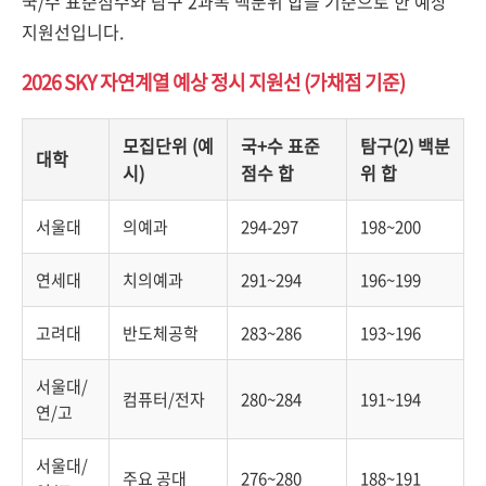
국/수 표준점수와 탐구 2과목 백분위 합을 기준으로 한 예상
지원선입니다.
2026 SKY 자연계열 예상 정시 지원선 (가채점 기준)
모집단위 (예
국+수 표준
탐구(2) 백분
대학
시)
점수 합
위 합
서울대
의예과
294-297
198~200
연세대
치의예과
291~294
196~199
고려대
반도체공학
283~286
193~196
서울대/
컴퓨터/전자
280~284
191~194
연/고
서울대/
주요 공대
276~280
188~191