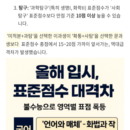
탐구:
'과학탐구'(특히 생명I, 화학II) 표준점수가 '사회
탐구' 표준점수보다 만점 기준
10점 이상
높을 수 있습
니다.
'미적분+과탐'을 선택한 이과생이 '확통+사탐'을 선택한 문과
생보다
표준점수 총점에서 15~20점 가까이 앞서가는, 역대급
격차가 발생했습니다.