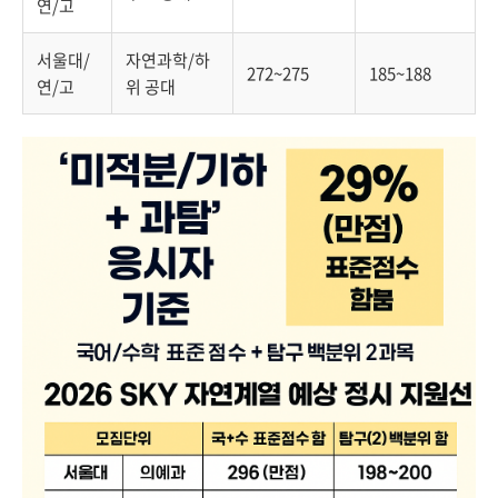
연/고
서울대/
자연과학/하
272~275
185~188
연/고
위 공대