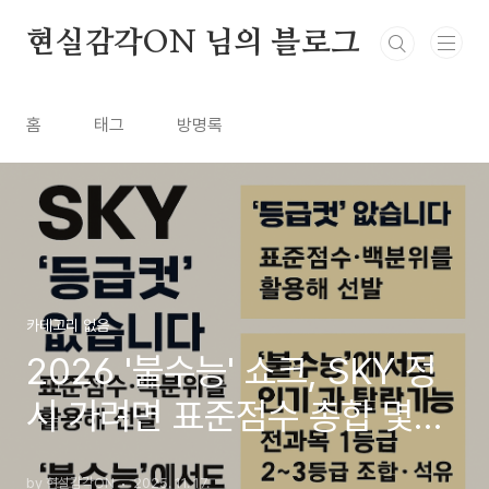
본문 바로가기
현실감각ON 님의 블로그
홈
태그
방명록
카테고리 없음
2026 '불수능' 쇼크, SKY 정
시 가려면 표준점수 총합 몇
점?
by 현실감각ON
2025. 11. 17.