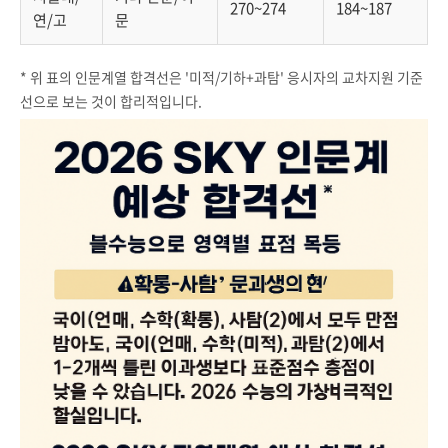
270~274
184~187
연/고
문
* 위 표의 인문계열 합격선은 '미적/기하+과탐' 응시자의 교차지원 기준
선으로 보는 것이 합리적입니다.