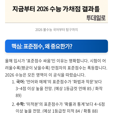
2026 불수능 국어부터 탐구까지
핵심: 표준점수, 왜 중요한가?
올해 입시가 '표준점수 싸움'인 이유는 명확합니다. 시험이 어
려울수록(평균이 낮을수록) 만점자의 표준점수는 폭등합니다.
2026 수능은 모든 영역이 이 공식을 따랐습니다.
국어:
'언어와 매체'의 표준점수가 '화법과 작문'보다
3~4점 이상 높을 전망. (예상 1등급컷 언매 85 / 화작
89)
수학:
'미적분'의 표준점수가 '확률과 통계'보다 4~6점
이상 높을 전망. (예상 1등급컷 미적 84 / 확통 88)