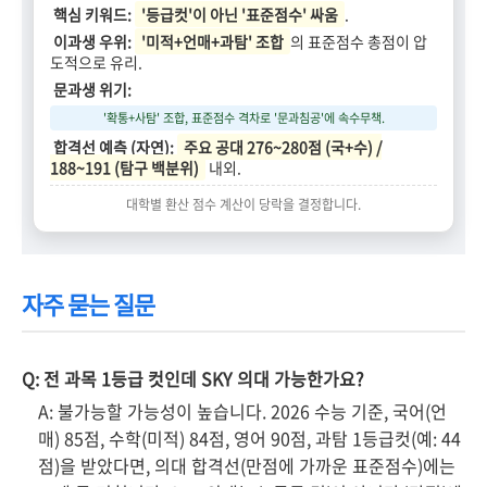
핵심 키워드:
'등급컷'이 아닌 '표준점수' 싸움
.
이과생 우위:
'미적+언매+과탐' 조합
의 표준점수 총점이 압
도적으로 유리.
문과생 위기:
'확통+사탐' 조합, 표준점수 격차로 '문과침공'에 속수무책.
합격선 예측 (자연):
주요 공대 276~280점 (국+수) /
188~191 (탐구 백분위)
내외.
대학별 환산 점수 계산이 당락을 결정합니다.
자주 묻는 질문
Q: 전 과목 1등급 컷인데 SKY 의대 가능한가요?
A: 불가능할 가능성이 높습니다. 2026 수능 기준, 국어(언
매) 85점, 수학(미적) 84점, 영어 90점, 과탐 1등급컷(예: 44
점)을 받았다면, 의대 합격선(만점에 가까운 표준점수)에는