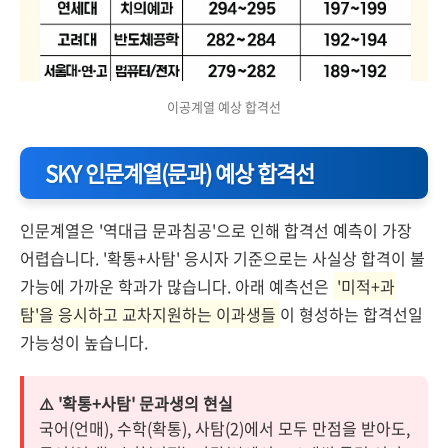
이공계열 예상 합격선
SKY 인문계열(문과) 예상 합격선
인문계열은 '역대급 문과침공'으로 인해 합격선 예측이 가장
어렵습니다. '확통+사탐' 응시자 기준으로는 사실상 합격이 불
가능에 가까운 학과가 많습니다. 아래 예측선은
'미적+과
탐'을 응시하고 교차지원하는 이과생들
이 형성하는 합격선일
가능성이 높습니다.
⚠️ '확통+사탐' 문과생의 현실
국어(언매), 수학(확통), 사탐(2)에서 모두 만점을 받아도,