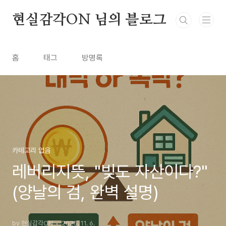
본문 바로가기
현실감각ON 님의 블로그
홈
태그
방명록
카테고리 없음
레버리지뜻, "빚도 자산이다?"
(양날의 검, 완벽 설명)
by 현실감각ON
2025. 11. 6.