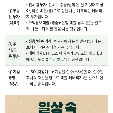
•
전세 갭투자
: 전세 보증금(남의 돈)을 지렛대로 삼
① 부동
아, 적은 내 돈(갭)으로 집을 사는 대표적인 레버리
산 투자
지 투자입니다.
(대표!)
•
주택담보대출 (영끌)
: 은행 대출(남의 돈)을 일으
켜 내 돈보다 비싼 집을 사는 행위입니다.
•
신용/미수 거래
: 증권사에서 돈을 빌려(빚) 내 돈
② 주
보다 더 많은 주식을 사는 것입니다.
식/금
•
레버리지 ETF
: 코스피 지수가 1% 오를 때 2배, 3
융 투자
배 오르도록 설계된 초고위험 상품입니다.
③ 기업
•
LBO (차입매수)
: 기업을 인수(M&A)할 때, 인수할
경영
회사의 자산을 담보로 대출(레버리지)을 일으켜 인
(M&A)
수하는 방식입니다.