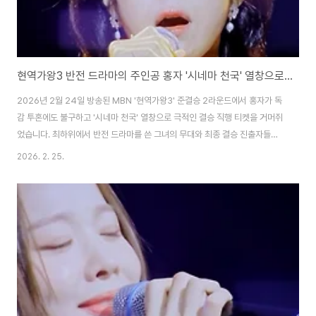
현역가왕3 반전 드라마의 주인공 홍자 '시네마 천국' 열창으로 결승행 무대!
2026년 2월 24일 방송된 MBN '현역가왕3' 준결승 2라운드에서 홍자가 독
감 투혼에도 불구하고 '시네마 천국' 열창으로 극적인 결승 직행 티켓을 거머쥐
었습니다. 최하위에서 반전 드라마를 쓴 그녀의 무대와 최종 결승 진출자들의
면면을 자세히 살펴봅니다. 현역가왕3, 준결승 한일전의 뜨거운 막을 내리다지
2026. 2. 25.
난 2026년 2월 24일 오후 9시 50분, MBN 예능 프로그램 '현역가왕3' 10
회가 방영되며 시청자들의 이목을 집중시켰습니다. 결승으로 가는 마지막 관문
인 준결승 2라운드 '뒤집기 한판 한일전 필살기' 무대가 펼쳐진 가운데, 역대급
반전과 드라마가 속출하며 안방극장을 뜨겁게 달구었는데요. 특히 이번 라운드
는 1라운드 점수의 무려 3배인 800점이 배점되어, 참가자들의 희비가 엇갈리
는 끝장 승부가..