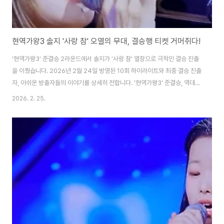
현역가왕3 솔지 '사랑 참' 오열의 무대, 결승행 티켓 거머쥐다!
'현역가왕3' 준결승 2라운드에서 솔지가 '사랑 참' 열창으로 극적인 결승 진출
을 이뤘습니다. 2026년 2월 24일 방영된 10회 하이라이트와 최종 결승 진출
자, 아쉬운 방출자들의 이야기를 상세히 전합니다. '현역가왕3' 준결승, 역대급
반전의 서막!MBN '현역가왕3' 10회가 2026년 2월 24일 뜨겁게 방영되었
2026. 2. 25.
습니다. 결승으로 가는 마지막 관문, 준결승 2라운드 '뒤집기 한판 한일전 필살
기 대결'이 펼쳐진 가운데, 방출 위기에 몰렸던 솔지 씨가 극적인 역전 드라마를
쓰며 최종 결승 진출자 명단에 이름을 올렸습니다. 이 라운드는 1라운드 점수의
3배인 800점이 배점되어, 단 한 번의 무대로 전체 순위가 요동치는 '끝장 승
부'였습니다. 어떤 반전과 감동이 있었는지 함께 살펴보시죠. 솔지, 절..