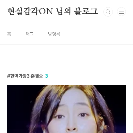
본문 바로가기
현실감각ON 님의 블로그
홈
태그
방명록
현역가왕3 준결승
3