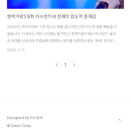
현역가왕3 8회 이수연11세 천재의 압도적 존재감
2026년, 무대 위에서 가장 빛나는 별을 꼽으라면 단연 이수연 양을 빼놓을 수
없습니다. 11세라는 어린 나이에도 불구하고 ‘현역가왕3’에서 매 라운드 놀라
운 무대를 선보이며 준결승에 직행하는 쾌거를 이루었는데요. ‘독백’ 무대로 온
마음을 흔든 그녀의 감동적인 이야기, 지금부터 함께 살펴보시죠. 11세 이수연,
2026. 2. 11.
'현역가왕3' 준결승 직행! 대체불가 무대 탄생지난 2026년 2월 10일 밤,
MBN ‘현역가왕3’ 본선 3차 2라운드 ‘팔자 전쟁’ 무대에서 11세 트로트 신동
1
이수연 양이 또 한 번 대중을 전율시켰습니다. 이미 여러 무대를 통해 존재감을
각인시킨 이수연 양은 이번 무대에서 더욱 깊어진 감성과 대체불가한 가창력으
로 모두의 예상을 뛰어넘는 퍼포먼스를 선보이며 준결승 직행이라는 놀라운 성
과를 ..
Designed by 티스토리
© Daum Corp.