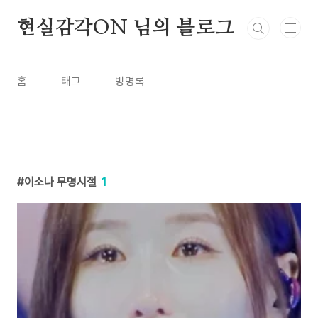
본문 바로가기
현실감각ON 님의 블로그
홈
태그
방명록
이소나 무명시절
1