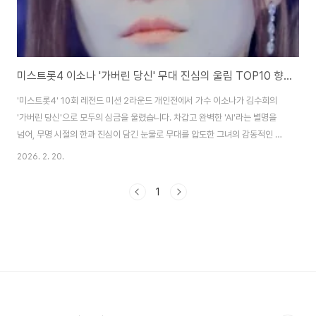
미스트롯4 이소나 '가버린 당신' 무대 진심의 울림 TOP10 향한 열정
'미스트롯4' 10회 레전드 미션 2라운드 개인전에서 가수 이소나가 김수희의
'가버린 당신'으로 모두의 심금을 울렸습니다. 차갑고 완벽한 'AI'라는 별명을
넘어, 무명 시절의 한과 진심이 담긴 눈물로 무대를 압도한 그녀의 감동적인 퍼
포먼스! 과연 어떤 비하인드 스토리와 무대 위 이야기가 숨겨져 있었을까요? 그
2026. 2. 20.
녀의 뜨거운 진심이 담긴 무대의 울림을 지금부터 자세히 살펴보겠습니다.TV
CHOSUN '미스트롯4' 제작진은 2026년 2월 19일 밤 10시 방송을 통해 레
1
전드 미션 2라운드 개인전 무대를 전격 공개했습니다. 이번 라운드는 김수희,
최진희, 김연자, 김용임 등 트로트계를 대표하는 레전드 4인의 명곡으로만 승
부를 가리는 치열한 경연의 장이었죠.지난주 1라운드가 최고 시청률 16.6%를
기록하며 9..