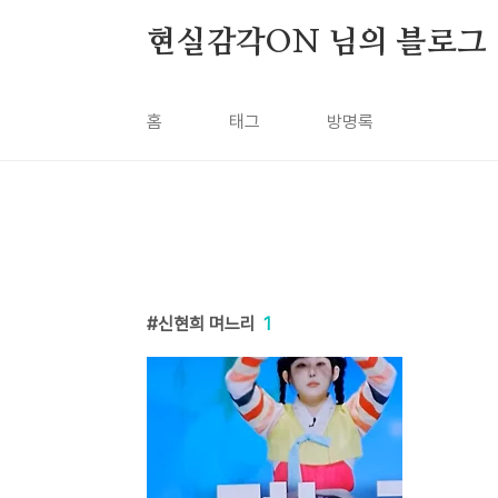
본문 바로가기
현실감각ON 님의 블로그
홈
태그
방명록
신현희 며느리
1