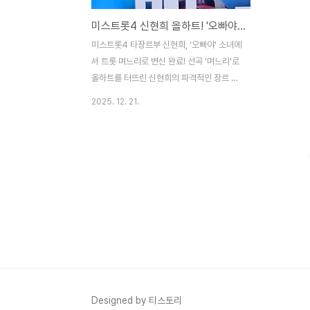
미스트롯4 신현희 올하트! '오빠야' 소녀에서 트롯 며느리로 완벽 변신
미스트롯4 타장르부 신현희, '오빠야' 소녀에
서 트롯 며느리로 변신 완료! 선곡 '며느리'로
올하트를 터뜨린 신현희의 파격적인 장르 전
향 무대를 분석합니다. 마스터들을 사로잡은
2025. 12. 21.
독보적인 개성과 가창력을 지금 확인하세요.
상상도 못 했던 반가운 얼굴이 나타났습니다!
미스트롯4 타장르부 무대에 등장한 신현희
가 그 주인공입니다. 역주행 신화 '오빠야'로
대한민국을 흔들었던 그녀가 이번에는 기타
를 내려놓고 트로트 가수로 당당히 섰습니다.
신현희가 올하트를 위해 선택한 곡은 제목부
터 심상치 않은 '며느리'. 자신의 트레이드 마
크인 개성 넘치는 고음과 트로트의 구수한 맛
을 적절히 버무려 무대를 순식간에 축제 분위
기로 만들었습니다. 이 포스팅에서는 신현희
의 성공적인 장르 전향과 올하트 무대의 비결
Designed by 티스토리