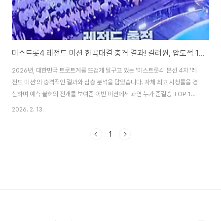
미스트롯4 레전드 미션 한곡대결 충격 결과! 길려원, 압도적 1위! TOP10의 향방은?
2026년, 대한민국 트로트계를 뜨겁게 달구고 있는 '미스트롯4' 본선 4차 '레
전드 미션'의 충격적인 결과와 심층 분석을 담았습니다. 자체 최고 시청률을 경
신하며 예측 불허의 전개를 보여준 이번 미션에서 과연 누가 준결승 TOP 10
에 진출했을까요? 뜨거웠던 경연 현장의 숨겨진 이야기와 함께, 앞으로의 우승
2026. 2. 13.
구도 변화를 면밀히 살펴보겠습니다. 시청률과 화제성, 역대급 기록 경신!'미스
트롯4' 본선 4차 '레전드 미션'이 안방극장을 뜨겁게 달구며 또 한 번의 경이로
1
운 기록을 세웠습니다. 닐슨코리아 기준, 전국 시청률 15.6%를 기록하며 2주
연속 자체 최고 시청률을 경신하는 기염을 토했는데요. 특히 순간 최고 시청률
은 16.6%까지 치솟으며 그야말로 폭발적인 화제성을 입증했습니다.이러한 높
은 시청률과 ..