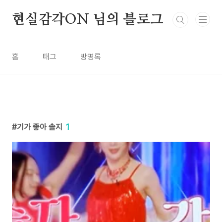
본문 바로가기
현실감각ON 님의 블로그
홈
태그
방명록
기가 좋아 솔지
1