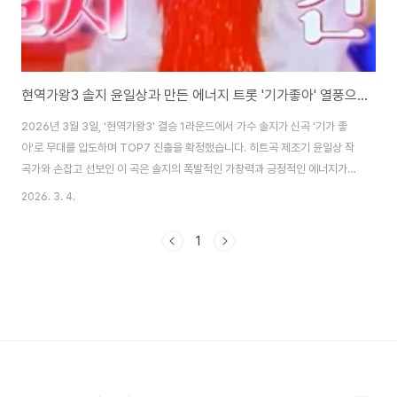
현역가왕3 솔지 윤일상과 만든 에너지 트롯 '기가좋아' 열풍으로 TOP7 확정
2026년 3월 3일, '현역가왕3' 결승 1라운드에서 가수 솔지가 신곡 '기가 좋
아'로 무대를 압도하며 TOP7 진출을 확정했습니다. 히트곡 제조기 윤일상 작
곡가와 손잡고 선보인 이 곡은 솔지의 폭발적인 가창력과 긍정적인 에너지가
완벽하게 조화를 이루며 시청자들에게 깊은 감동을 선사했습니다. 과연 솔지는
2026. 3. 4.
'가수는 노래 제목 따라간다'는 격언처럼, 이번 무대를 통해 트롯 역주행 신화를
새롭게 써 내려갈 수 있을까요? '현역가왕3' 솔지, '기가 좋아' 무대의 압도적
1
존재감지난 2026년 3월 3일 방송된 MBN '현역가왕3' 결승 1라운드 '신곡대
첩'은 그야말로 숨 막히는 긴장감과 열기로 가득했습니다. 수많은 현역 가수들
사이에서 가수 솔지는 윤일상 작곡가와 의기투합하여 야심 차게 준비한 신곡
'기가 좋..