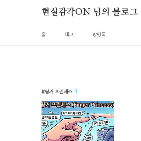
본문 바로가기
현실감각ON 님의 블로그
홈
태그
방명록
핑거 프린세스
1