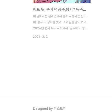
핑프 뜻, 손가락 공주,왕자? 똑똑하게 정보 찾는 비법
이 글에서는 온라인에서 흔히 사용되는 신조
어 '핑프'의 정확한 뜻과 그 어원을 알아보고,
2026년 현재 우리 사회에서 '핑프족'이 증가
하는 다양한 사회문화적 원인을 심층적으로
2026. 3. 9.
분석합니다. 또한, 이 현상이 가진 긍정적, 부
정적 측면을 고찰하며 건강한 정보 활용 태도
와 현명한 질문 습관을 제안합니다. 지금 바
로 '핑프' 현상에 대한 모든 것을 파헤쳐 보세
요! '핑프' 뜻과 유래: 온라인 소통의 그림자온
라인 커뮤니티나 SNS를 자주 이용하는 분들
이라면 '핑프'라는 단어를 한 번쯤 들어보셨
을 거예요. 이 신조어는 '핑거 프린세스
(Finger Princess)' 또는 '핑거 프린스
(Finger Prince)'의 줄임말로, 말 그대로 '손
가락 공주/왕자'를 의미합니다. 하지만 그 속
뜻은 단순히 손가락을 사용하는..
Designed by 티스토리