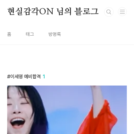
본문 바로가기
현실감각ON 님의 블로그
홈
태그
방명록
이세영 예비합격
1