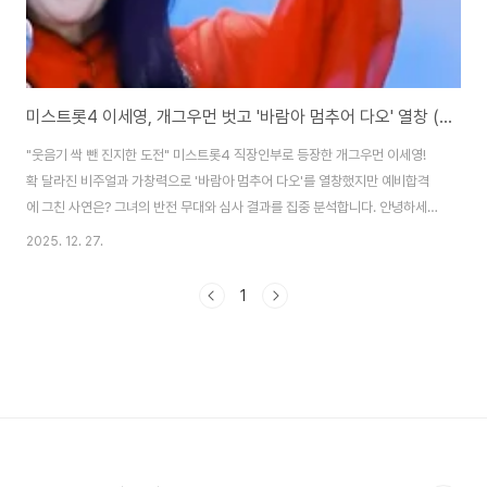
미스트롯4 이세영, 개그우먼 벗고 '바람아 멈추어 다오' 열창 (결과)
"웃음기 싹 뺀 진지한 도전" 미스트롯4 직장인부로 등장한 개그우먼 이세영!
확 달라진 비주얼과 가창력으로 '바람아 멈추어 다오'를 열창했지만 예비합격
에 그친 사연은? 그녀의 반전 무대와 심사 결과를 집중 분석합니다. 안녕하세
요! 미스트롯4의 열기가 뜨거운 가운데, 익숙하면서도 낯선 얼굴이 등장해 시
2025. 12. 27.
청자들을 깜짝 놀라게 했습니다. 바로 '개그콘서트' 출신의 유명 개그우먼이자
현재는 유튜버로 활발히 활동 중인 이세영 님입니다.과거의 코믹한 분장을 벗
1
어던지고 세련된 비주얼과 진지한 눈빛으로 무대에 오른 그녀! '직장인부'로 참
가해 이지연의 명곡 '바람아 멈추어 다오'를 불렀는데요. 과연 그녀의 노래 실력
은 어땠을까요? 올하트의 문턱에서 아쉽게 멈춰 선 그녀의 도전기를 함께 보시
죠! 1. 개그우먼 이세영..