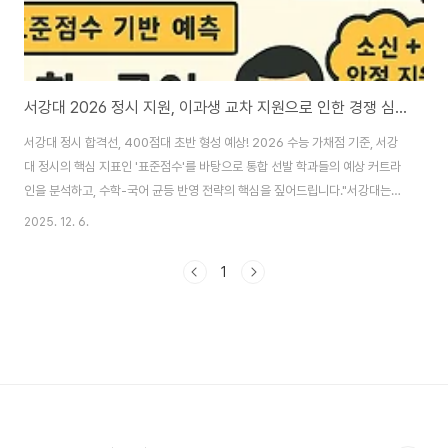
서강대 2026 정시 지원, 이과생 교차 지원으로 인한 경쟁 심화 전략
서강대 정시 합격선, 400점대 초반 형성 예상! 2026 수능 가채점 기준, 서강
대 정시의 핵심 지표인 '표준점수'를 바탕으로 통합 선발 학과들의 예상 커트라
인을 분석하고, 수학-국어 균등 반영 전략의 핵심을 짚어드립니다."서강대는
수학 만점이어도 국어가 낮으면 불리하다?" 서강대학교는 복잡한 가산점 대신
2025. 12. 6.
표준점수와 백분위를 활용하지만, 영역별 반영 비율이 타 대학과 달라 지원 시
면밀한 분석이 필요합니다.입시 전문가들의 가채점 데이터에 따르면, 올해도
1
서강대는 상위권 표준점수대에서 치열한 경쟁이 예상됩니다. 지금부터 가채점
분석을 토대로, 서강대 합격을 위한 필수 점수대와 균등 반영 전략을 심층적으
로 분석해 봅시다. 1. 2026 서강대 정시 예상 합격선 (표준점수 합) 주요 입시
기관의 가채점..