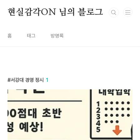
본문 바로가기
현실감각ON 님의 블로그
홈
태그
방명록
서강대 경영 정시
1