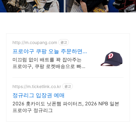
지)
http://m.coupang.com
광고
프로야구 쿠팡 오늘 주문하면
내일 도착
미끄럼 없이 배트를 꽉 잡아주는
프로야구, 쿠팡 로켓배송으로 빠르
게 경험하세요! 정확한 타격을 원
한다면? 안정적인 그립감의 장갑
으로 실력 향상을 도와줘요.
https://m.ticketlink.co.kr
광고
정규리그 입장권 예매
2026 홋카이도 닛폰햄 파이터즈, 2026 NPB 일본
프로야구 정규리그