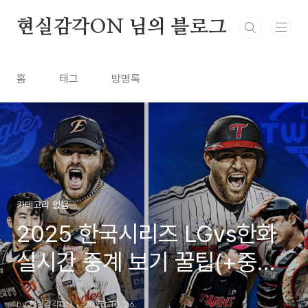
본문 바로가기
현실감각ON 님의 블로그
홈
태그
방명록
카테고리 없음
2025 한국시리즈 LGvs한화
실시간 중계 보기 꿀팁(+중계
일정,티빙,유료 무료 플렛폼까
by 현실감각ON
2025. 10. 26.