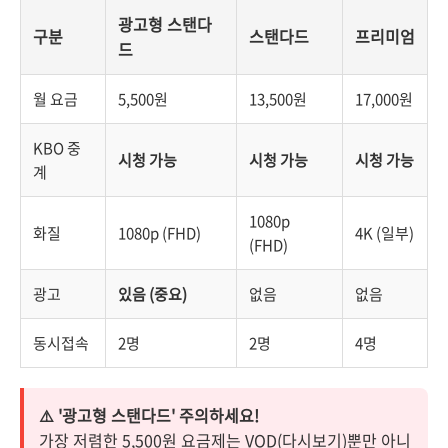
광고형 스탠다
구분
스탠다드
프리미엄
드
월 요금
5,500원
13,500원
17,000원
KBO 중
시청 가능
시청 가능
시청 가능
계
1080p
화질
1080p (FHD)
4K (일부)
(FHD)
광고
있음 (중요)
없음
없음
동시접속
2명
2명
4명
⚠️ '광고형 스탠다드' 주의하세요!
가장 저렴한 5,500원 요금제는 VOD(다시보기)뿐만 아니