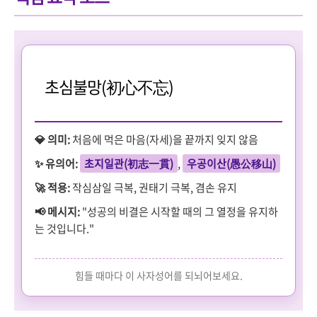
초심불망(初心不忘)
💎 의미:
처음에 먹은 마음(자세)을 끝까지 잊지 않음
✨ 유의어:
초지일관(初志一貫)
,
우공이산(愚公移山)
🚀 적용:
작심삼일 극복, 권태기 극복, 겸손 유지
📢 메시지:
"성공의 비결은 시작할 때의 그 열정을 유지하
는 것입니다."
힘들 때마다 이 사자성어를 되뇌어보세요.