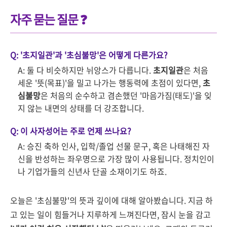
자주 묻는 질문 ❓
Q: '초지일관'과 '초심불망'은 어떻게 다른가요?
A: 둘 다 비슷하지만 뉘앙스가 다릅니다.
초지일관
은 처음
세운 '뜻(목표)'을 밀고 나가는 행동력에 초점이 있다면,
초
심불망
은 처음의 순수하고 겸손했던 '마음가짐(태도)'을 잊
지 않는 내면의 상태를 더 강조합니다.
Q: 이 사자성어는 주로 언제 쓰나요?
A: 승진 축하 인사, 입학/졸업 선물 문구, 혹은 나태해진 자
신을 반성하는 좌우명으로 가장 많이 사용됩니다. 정치인이
나 기업가들의 신년사 단골 소재이기도 하죠.
오늘은 '초심불망'의 뜻과 깊이에 대해 알아봤습니다. 지금 하
고 있는 일이 힘들거나 지루하게 느껴진다면, 잠시 눈을 감고