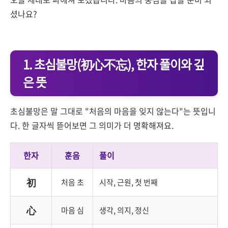
셨나요?
1. 초심불망(初心不忘), 한자 풀이와 깊
은 뜻
초심불망은 말 그대로 "처음의 마음을 잊지 않는다"는 뜻입니
다. 한 글자씩 뜯어보면 그 의미가 더 명확해져요.
한자
훈음
풀이
初
처음 초
시작, 근원, 첫 번째
心
마음 심
생각, 의지, 정신