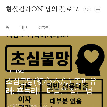
본문 바로가기
현실감각ON 님의 블로그
홈
태그
방명록
카테고리 없음
초심불망(初心不忘) 뜻과 유
래: 흔들리는 마음을 잡는 법
by 현실감각ON
2025. 12. 22.