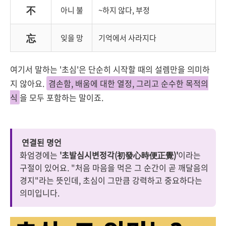
不
아니 불
~하지 않다, 부정
忘
잊을 망
기억에서 사라지다
여기서 말하는 '초심'은 단순히 시작할 때의 설렘만을 의미하
지 않아요.
겸손함, 배움에 대한 열정, 그리고 순수한 목적의
식
을 모두 포함하는 말이죠.
연결된 명언
화엄경에는
'초발심시변정각(初發心時便正覺)'
이라는
구절이 있어요. "처음 마음을 먹은 그 순간이 곧 깨달음의
경지"라는 뜻인데, 초심이 그만큼 강력하고 중요하다는
의미입니다.