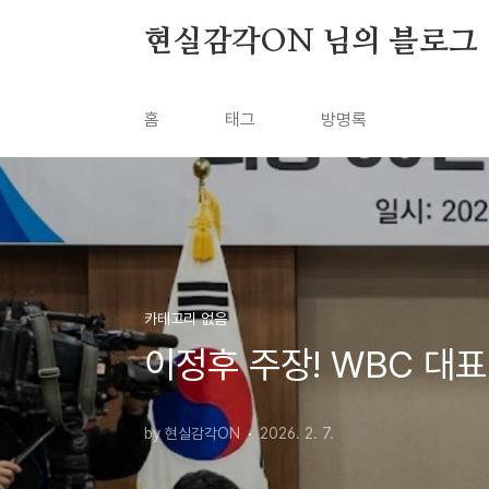
본문 바로가기
현실감각ON 님의 블로그
홈
태그
방명록
카테고리 없음
이정후 주장! WBC 대
by 현실감각ON
2026. 2. 7.