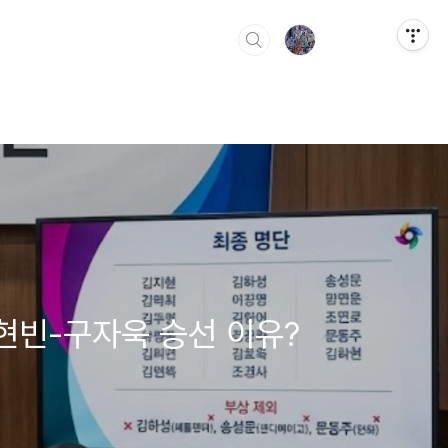
문현빈-구자욱 승선 이유?