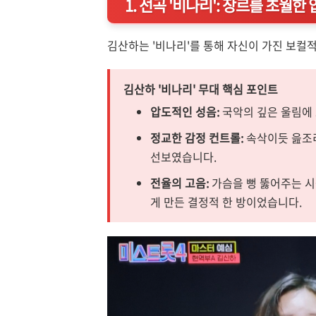
1. 선곡 '비나리': 장르를 초월
김산하는 '비나리'를 통해 자신이 가진 보컬
김산하 '비나리' 무대 핵심 포인트
압도적인 성음:
국악의 깊은 울림에
정교한 감정 컨트롤:
속삭이듯 읊조
선보였습니다.
전율의 고음:
가슴을 뻥 뚫어주는 시
게 만든 결정적 한 방이었습니다.