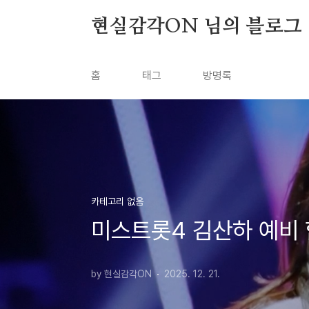
본문 바로가기
현실감각ON 님의 블로그
홈
태그
방명록
카테고리 없음
미스트롯4 김산하 예비 합
by 현실감각ON
2025. 12. 21.