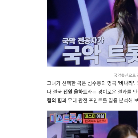
국악출신으로 
그녀가 선택한 곡은 심수봉의 명곡
'비나리'
.
나 결국
전원 올하트
라는 경이로운 결과를 
컬의 힘
과 무대 관전 포인트를 집중 분석해 