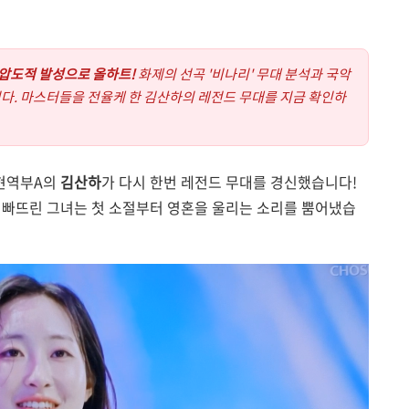
 압도적 발성으로 올하트!
화제의 선곡 '비나리' 무대 분석과 국악
다. 마스터들을 전율케 한 김산하의 레전드 무대를 지금 확인하
현역부A의
김산하
가 다시 한번 레전드 무대를 경신했습니다!
 빠뜨린 그녀는 첫 소절부터 영혼을 울리는 소리를 뿜어냈습