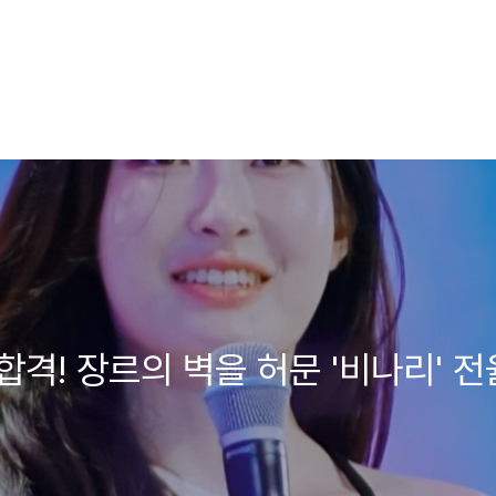
격! 장르의 벽을 허문 '비나리' 